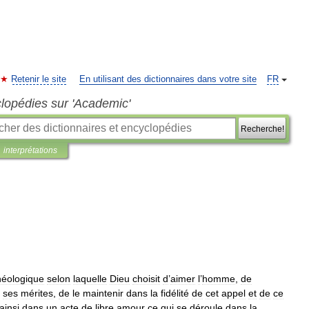
Retenir le site
En utilisant des dictionnaires dans votre site
FR
clopédies sur 'Academic'
Recherche!
interprétations
héologique
selon
laquelle
Dieu
choisit
d
’
aimer
l
’
homme
,
de
ses
mérites
,
de
le
maintenir
dans
la
fidélité
de
cet
appel
et
de
ce
ainsi
dans
un
acte
de
libre
amour
ce
qui
se
déroule
dans
la