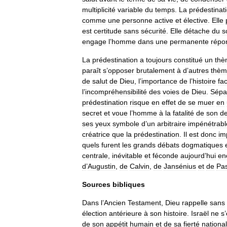
multiplicité
variable
du
temps
.
La
prédestinat
comme
une
personne
active
et
élective
.
Elle
est
certitude
sans
sécurité
.
Elle
détache
du
s
engage
l
’
homme
dans
une
permanente
répo
La
prédestination
a
toujours
constitué
un
thè
paraît
s
’
opposer
brutalement
à
d
’
autres
thèm
de
salut
de
Dieu
,
l
’
importance
de
l
’
histoire
fa
l
’
incompréhensibilité
des
voies
de
Dieu
.
Sépa
prédestination
risque
en
effet
de
se
muer
en
secret
et
voue
l
’
homme
à
la
fatalité
de
son
de
ses
yeux
symbole
d
’
un
arbitraire
impénétrabl
créatrice
que
la
prédestination
.
Il
est
donc
im
quels
furent
les
grands
débats
dogmatiques
centrale
,
inévitable
et
féconde
aujourd
’
hui
en
d
’
Augustin
,
de
Calvin
,
de
Jansénius
et
de
Pas
Sources
bibliques
Dans
l
’
Ancien
Testament
,
Dieu
rappelle
sans
élection
antérieure
à
son
histoire
.
Israël
ne
s
’
de
son
appétit
humain
et
de
sa
fierté
nationa