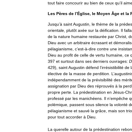
tout
faire
concourir
au
bien
de
ceux
qu
’
il
aim
Les
Pères
de
l
’
Église
,
le
Moyen
Âge
et
la
Jusqu
’
à
saint
Augustin
,
le
thème
de
la
prédes
orientale
,
plutôt
axée
sur
la
déification
.
Il
falla
de
la
nature
humaine
restaurée
par
Christ
,
d
Dieu
avec
un
arbitraire
écrasant
et
démoralis
pélagianisme
,
c
’
est
-
à
-
dire
contre
une
insista
Dieu
au
profit
de
celle
de
vertu
humaine
,
ce
397
et
surtout
dans
ses
derniers
ouvrages:
D
429
),
saint
Augustin
défend
l
’
irrésistibilité
de
élective
de
la
masse
de
perdition
.
L
’
augustin
indépendamment
de
la
prévisibilité
des
mérit
assignation
par
Dieu
des
réprouvés
à
la
perd
propre
perte
.
La
prédestination
en
Jésus
-
Chr
professé
par
les
manichéens
.
Il
n
’
empêche
q
polémique
,
passent
sous
silence
la
volonté
d
pélagianisme
et
sauvé
la
grâce
,
mais
son
tr
pour
tout
accorder
à
Dieu
.
La
querelle
autour
de
la
prédestination
rebon