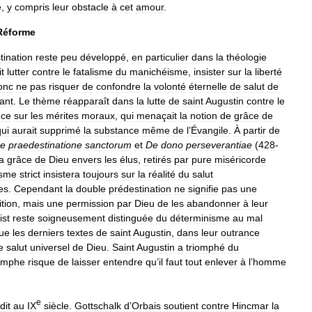
e
,
y
compris
leur
obstacle
à
cet
amour
.
Réforme
tination
reste
peu
développé
,
en
particulier
dans
la
théologie
it
lutter
contre
le
fatalisme
du
manichéisme
,
insister
sur
la
liberté
onc
ne
pas
risquer
de
confondre
la
volonté
éternelle
de
salut
de
ant
.
Le
thème
réapparaît
dans
la
lutte
de
saint
Augustin
contre
le
nce
sur
les
mérites
moraux
,
qui
menaçait
la
notion
de
grâce
de
qui
aurait
supprimé
la
substance
même
de
l
’
Évangile
.
À
partir
de
e
praedestinatione
sanctorum
et
De
dono
perseverantiae
(
428
-
la
grâce
de
Dieu
envers
les
élus
,
retirés
par
pure
miséricorde
isme
strict
insistera
toujours
sur
la
réalité
du
salut
es
.
Cependant
la
double
prédestination
ne
signifie
pas
une
ition
,
mais
une
permission
par
Dieu
de
les
abandonner
à
leur
ist
reste
soigneusement
distinguée
du
déterminisme
au
mal
ue
les
derniers
textes
de
saint
Augustin
,
dans
leur
outrance
e
salut
universel
de
Dieu
.
Saint
Augustin
a
triomphé
du
iomphe
risque
de
laisser
entendre
qu
’
il
faut
tout
enlever
à
l
’
homme
e
dit
au
IX
siècle
.
Gottschalk
d
’
Orbais
soutient
contre
Hincmar
la