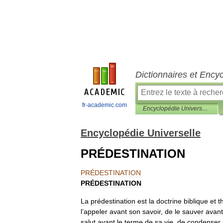
Dictionnaires et Ency
fr-academic.com
Encyclopédie Universelle
Encyclopédie Universelle
PRÉDESTINATION
PRÉDESTINATION
PRÉDESTINATION
La
prédestination
est
la
doctrine
biblique
et
t
l
’
appeler
avant
son
savoir
,
de
le
sauver
avant
salut
avant
le
terme
de
sa
vie
,
de
condenser