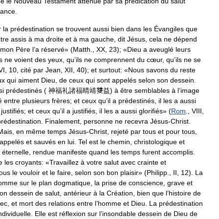
ue
le
Nouveau
Testament
atténue
par
sa
prédication
du
salut
liance
.
r
la
prédestination
se
trouvent
aussi
bien
dans
les
Évangiles
que
tre
assis
à
ma
droite
et
à
ma
gauche
,
dit
Jésus
,
cela
ne
dépend
mon
Père
l
’
a
réservé
» (
Matth
.,
XX
,
23
); «
Dieu
a
aveuglé
leurs
ls
ne
voient
des
yeux
,
qu
’
ils
ne
comprennent
du
cœur
,
qu
’
ils
ne
se
VI
,
10
,
cité
par
Jean
,
XII
,
40
);
et
surtout:
«
Nous
savons
du
reste
ux
qui
aiment
Dieu
,
de
ceux
qui
sont
appelés
selon
son
dessein
.
si
prédestinés
(
神福礼諸福晴靖﨎益
)
à
être
semblables
à
l
’
image
é
entre
plusieurs
frères
;
et
ceux
qu
’
il
a
prédestinés
,
il
les
a
aussi
justifiés
;
et
ceux
qu
’
il
a
justifiés
,
il
les
a
aussi
glorifiés
» (
Rom
.,
VIII
,
prédestination
.
Finalement
,
personne
ne
recevra
Jésus
-
Christ
.
Mais
,
en
même
temps
Jésus
-
Christ
,
rejeté
par
tous
et
pour
tous
,
appelés
et
sauvés
en
lui
.
Tel
est
le
chemin
,
christologique
et
éternelle
,
rendue
manifeste
quand
les
temps
furent
accomplis
.
e
les
croyants:
«
Travaillez
à
votre
salut
avec
crainte
et
ous
le
vouloir
et
le
faire
,
selon
son
bon
plaisir
» (
Philipp
.,
II
,
12
).
La
omme
sur
le
plan
dogmatique
,
la
prise
de
conscience
,
grave
et
on
dessein
de
salut
,
antérieur
à
la
Création
,
bien
que
l
’
histoire
de
ec
,
et
mort
des
relations
entre
l
’
homme
et
Dieu
.
La
prédestination
ndividuelle
.
Elle
est
réflexion
sur
l
’
insondable
dessein
de
Dieu
de