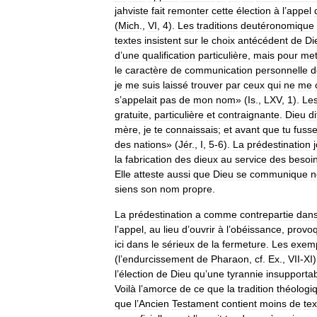
jahviste
fait
remonter
cette
élection
à
l
’
appel
(
Mich
.,
VI
,
4
).
Les
traditions
deutéronomique
textes
insistent
sur
le
choix
antécédent
de
Di
d
’
une
qualification
particulière
,
mais
pour
met
le
caractère
de
communication
personnelle
d
je
me
suis
laissé
trouver
par
ceux
qui
ne
me
s
’
appelait
pas
de
mon
nom
» (
Is
.,
LXV
,
1
).
Le
gratuite
,
particulière
et
contraignante
.
Dieu
di
mère
,
je
te
connaissais
;
et
avant
que
tu
fuss
des
nations
» (
Jér
.,
I
,
5
-
6
).
La
prédestination
la
fabrication
des
dieux
au
service
des
besoi
Elle
atteste
aussi
que
Dieu
se
communique
n
siens
son
nom
propre
.
La
prédestination
a
comme
contrepartie
dan
l
’
appel
,
au
lieu
d
’
ouvrir
à
l
’
obéissance
,
provo
ici
dans
le
sérieux
de
la
fermeture
.
Les
exem
(
l
’
endurcissement
de
Pharaon
,
cf
.
Ex
.,
VII
-
XI
l
’
élection
de
Dieu
qu
’
une
tyrannie
insupporta
Voilà
l
’
amorce
de
ce
que
la
tradition
théologi
que
l
’
Ancien
Testament
contient
moins
de
tex