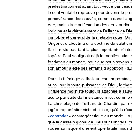
prédestination
est
avant
tout
vécue
par
Jésu
le
seul
véritable
réprouvé
pour
devenir
le
pre
persévérance
des
sauvés
,
comme
dans
l
’
aug
Âge
,
moins
la
manifestation
des
deux
attribu
l
’
origine
et
le
déroulement
de
l
’
alliance
de
Di
immobile
et
général
de
la
métaphysique
.
On
Origène
,
d
’
aboutir
à
une
doctrine
du
salut
uni
Barth
reste
pourtant
la
plus
importante
réinte
l
’
apôtre
Paul
soulignait
déjà
la
manifestation
fondation
du
monde
,
pour
que
nous
soyons
son
amour
à
être
ses
enfants
d
’
adoption
» (
É
Dans
la
théologie
catholique
contemporaine
,
aussi
,
sur
la
toute
-
puissance
de
Dieu
,
le
tho
l
’
influence
moliniste
toujours
attachée
à
sauv
acuité
par
suite
de
l
’
insistance
mise
,
comme
La
christologie
de
Teilhard
de
Chardin
,
par
e
jugée
trop
créationniste
et
fixiste
,
qu
’
à
la
réca
«
centration
»
cosmogénétique
du
monde
.
La
que
le
dessein
global
de
Dieu
sur
l
’
univers
,
c
vouée
au
risque
d
’
une
entropie
fatale
,
mais
d