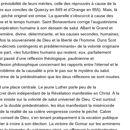
prévisibilité
de
leurs
mérites
,
celle
des
réprouvés
à
cause
de
la
es
aux
conciles
de
Quierzy
en
849
et
d
’
Orange
en
855
).
Mais
,
là
e
péché
originel
est
omise
.
La
querelle
s
’
obscurcit
à
cause
des
ne
et
le
temps
humain
.
Saint
Bonaventure
corrige
l
’
augustinisme
oopération
humaine
à
son
dessein
de
salut
.
Albert
le
Grand
et
remière
,
divine
,
déterminante
,
et
les
causes
secondes
,
humaines
,
fois
la
souveraineté
de
Dieu
et
la
liberté
de
l
’
homme
.
Duns
Scot
«
décrets
contingents
et
prédéterminants
»
de
la
volonté
originaire
re
part
, «
les
futuribles
humains
qui
restent
,
eux
,
parfaitement
st
passé
d
’
une
réflexion
théologique
,
paulinienne
et
flexion
philosophique
concernant
les
rapports
entre
l
’
éternel
et
le
roblème
de
la
causalité
a
pris
le
pas
sur
le
mystère
du
salut
.
trine
de
la
prédestination
que
les
deux
réflexions
se
sont
nouées
.
d
une
place
centrale
.
Le
jeune
Luther
parle
peu
de
la
cret
divin
indépendant
de
la
Révélation
manifestée
en
Christ
.
À
la
de
insiste
sur
la
volonté
de
salut
universel
de
Dieu
.
C
’
est
surtout
ur
la
double
prédestination
,
les
élus
manifestant
la
miséricorde
de
la
réalité
de
sa
colère
vengeresse
contre
le
péché
.
Calvin
conseil
de
Dieu
,
s
’
en
tenant
pratiquement
à
la
vocation
publique
ier
à
croire
à
son
élection
.
La
victoire
de
Gomar
sur
les
arminiens
re
le
triomphe
du
calvinisme
strict
,
en
affirmant
la
prédestination