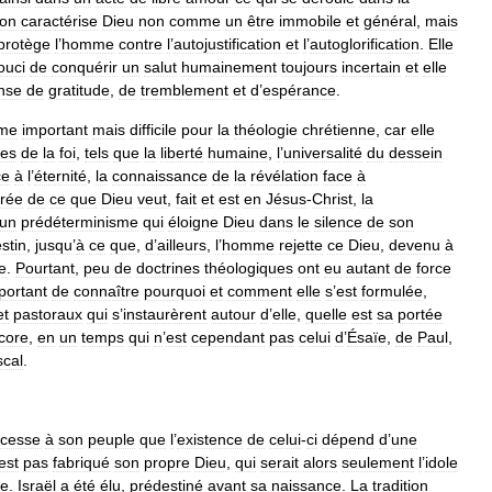
ion
caractérise
Dieu
non
comme
un
être
immobile
et
général
,
mais
protège
l
’
homme
contre
l
’
autojustification
et
l
’
autoglorification
.
Elle
ouci
de
conquérir
un
salut
humainement
toujours
incertain
et
elle
nse
de
gratitude
,
de
tremblement
et
d
’
espérance
.
me
important
mais
difficile
pour
la
théologie
chrétienne
,
car
elle
es
de
la
foi
,
tels
que
la
liberté
humaine
,
l
’
universalité
du
dessein
ce
à
l
’
éternité
,
la
connaissance
de
la
révélation
face
à
rée
de
ce
que
Dieu
veut
,
fait
et
est
en
Jésus
-
Christ
,
la
un
prédéterminisme
qui
éloigne
Dieu
dans
le
silence
de
son
stin
,
jusqu
’
à
ce
que
,
d
’
ailleurs
,
l
’
homme
rejette
ce
Dieu
,
devenu
à
e
.
Pourtant
,
peu
de
doctrines
théologiques
ont
eu
autant
de
force
portant
de
connaître
pourquoi
et
comment
elle
s
’
est
formulée
,
et
pastoraux
qui
s
’
instaurèrent
autour
d
’
elle
,
quelle
est
sa
portée
core
,
en
un
temps
qui
n
’
est
cependant
pas
celui
d
’
Ésaïe
,
de
Paul
,
cal
.
cesse
à
son
peuple
que
l
’
existence
de
celui
-
ci
dépend
d
’
une
est
pas
fabriqué
son
propre
Dieu
,
qui
serait
alors
seulement
l
’
idole
le
.
Israël
a
été
élu
,
prédestiné
avant
sa
naissance
.
La
tradition