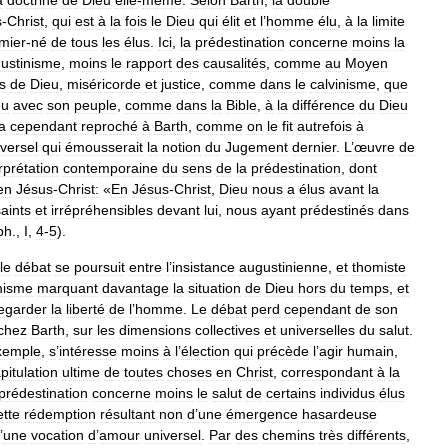
s
-
Christ
,
qui
est
à
la
fois
le
Dieu
qui
élit
et
l
’
homme
élu
,
à
la
limite
mier
-
né
de
tous
les
élus
.
Ici
,
la
prédestination
concerne
moins
la
ustinisme
,
moins
le
rapport
des
causalités
,
comme
au
Moyen
ts
de
Dieu
,
miséricorde
et
justice
,
comme
dans
le
calvinisme
,
que
eu
avec
son
peuple
,
comme
dans
la
Bible
,
à
la
différence
du
Dieu
a
cependant
reproché
à
Barth
,
comme
on
le
fit
autrefois
à
versel
qui
émousserait
la
notion
du
Jugement
dernier
.
L
’
œuvre
de
rprétation
contemporaine
du
sens
de
la
prédestination
,
dont
en
Jésus
-
Christ:
«
En
Jésus
-
Christ
,
Dieu
nous
a
élus
avant
la
saints
et
irrépréhensibles
devant
lui
,
nous
ayant
prédestinés
dans
ph
.,
I
,
4
-
5
).
le
débat
se
poursuit
entre
l
’
insistance
augustinienne
,
et
thomiste
misme
marquant
davantage
la
situation
de
Dieu
hors
du
temps
,
et
egarder
la
liberté
de
l
’
homme
.
Le
débat
perd
cependant
de
son
chez
Barth
,
sur
les
dimensions
collectives
et
universelles
du
salut
.
xemple
,
s
’
intéresse
moins
à
l
’
élection
qui
précède
l
’
agir
humain
,
pitulation
ultime
de
toutes
choses
en
Christ
,
correspondant
à
la
prédestination
concerne
moins
le
salut
de
certains
individus
élus
ette
rédemption
résultant
non
d
’
une
émergence
hasardeuse
’
une
vocation
d
’
amour
universel
.
Par
des
chemins
très
différents
,