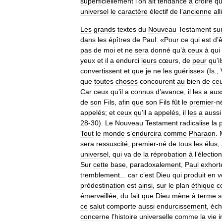
superficiellement
l
’
on
ait
tendance
à
croire
q
universel
le
caractère
électif
de
l
’
ancienne
al
Les
grands
textes
du
Nouveau
Testament
su
dans
les
épîtres
de
Paul:
«
Pour
ce
qui
est
d
’
ê
pas
de
moi
et
ne
sera
donné
qu
’
à
ceux
à
qui
yeux
et
il
a
endurci
leurs
cœurs
,
de
peur
qu
’
i
convertissent
et
que
je
ne
les
guérisse
» (
Is
.,
que
toutes
choses
concourent
au
bien
de
ce
Car
ceux
qu
’
il
a
connus
d
’
avance
,
il
les
a
aus
de
son
Fils
,
afin
que
son
Fils
fût
le
premier
-
n
appelés
;
et
ceux
qu
’
il
a
appelés
,
il
les
a
aussi
28
-
30
).
Le
Nouveau
Testament
radicalise
la
Tout
le
monde
s
’
endurcira
comme
Pharaon
.
sera
ressuscité
,
premier
-
né
de
tous
les
élus
,
universel
,
qui
va
de
la
réprobation
à
l
’
élection
Sur
cette
base
,
paradoxalement
,
Paul
exhort
tremblement
...
car
c
’
est
Dieu
qui
produit
en
v
prédestination
est
ainsi
,
sur
le
plan
éthique
c
émerveillée
,
du
fait
que
Dieu
mène
à
terme
s
ce
salut
comporte
aussi
endurcissement
,
éch
concerne
l
’
histoire
universelle
comme
la
vie
i