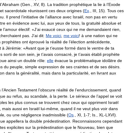
d
’
Abraham
(
Gen
.,
XV
,
8
).
La
tradition
prophétique
la
lie
à
l
’
Exode
et
sacerdotale
réunissent
ces
deux
origines
(
Ex
.,
III
,
15
).
Tous
ces
eu
.
Il
prend
l
’
initiative
de
l
’
alliance
avec
Israël
,
non
pas
en
vertu
tre
en
évidence
avec
lui
,
aux
yeux
de
tous
,
la
gratuité
absolue
et
e
l
’
amour
électif:
«
J
’
ai
exaucé
ceux
qui
ne
me
demandaient
rien
,
cherchaient
pas
.
J
’
ai
dit:
Me
voici
,
me
voici
!
à
une
nation
qui
ne
s
prophètes
ont
éprouvé
la
réalité
de
l
’
élection
antécédente
,
t
à
Jérémie:
«
Avant
que
je
t
’
eusse
formé
dans
le
ventre
de
ta
es
sorti
de
son
sein
,
je
t
’
avais
consacré
,
je
t
’
avais
établi
prophète
joue
ainsi
un
double
rôle:
elle
évacue
la
problématique
idolâtre
de
ns
du
peuple
,
simple
expression
de
ses
craintes
et
de
ses
désirs
.
on
dans
la
généralité
,
mais
dans
la
particularité
,
en
livrant
aux
s
l
’
Ancien
Testament
l
’
obscure
réalité
de
l
’
endurcissement
,
quand
que
au
refus
,
au
scandale
,
à
la
perte
.
Le
sérieux
de
l
’
appel
se
voit
ples
les
plus
connus
se
trouvent
chez
ceux
qui
oppriment
Israël
),
mais
aussi
en
Israël
lui
-
même
,
quand
il
ne
veut
plus
voir
dans
ble
,
ou
une
négligence
inadmissible
(
Os
.,
XI
,
1
-
7
;
Is
.,
XL
-
LXVI
).
que
appellera
la
double
prédestination
.
Reconnaissons
cependant
tes
explicites
sur
la
prédestination
que
le
Nouveau
,
bien
que