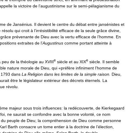
appelle
la
victoire
de
l
’
augustinisme
sur
le
semi
-
pélagianisme
du
ume
de
Jansénius
.
Il
devient
le
centre
du
débat
entre
jansénistes
et
e
résolu
qui
croit
à
l
’
irrésistibilité
efficace
de
la
seule
grâce
divine
,
grâce
prévenante
de
Dieu
avec
la
vertu
efficace
de
l
’
homme
.
En
positions
extraites
de
l
’
Augustinus
comme
portant
atteinte
à
e
e
à
peu
de
la
théologie
au
XVIII
siècle
et
au
XIX
siècle
.
Il
semble
able
nature
morale
de
Dieu
,
qui
«
préfère
infiniment
l
’
homme
de
1793
dans
La
Religion
dans
les
limites
de
la
simple
raison
.
Dieu
,
aurait
être
le
législateur
extérieur
des
décrets
éternels
.
La
que
révolu
.
hème
majeur
sous
trois
influences:
la
redécouverte
,
de
Kierkegaard
foi
,
ne
saurait
se
confondre
avec
la
bonne
volonté
,
ce
nom
du
peuple
de
Dieu
;
la
compréhension
de
Dieu
comme
personne
Karl
Barth
consacre
un
tome
entier
à
la
doctrine
de
l
’
élection
,
a
doctrine
de
Dieu
elle
-
même
.
Selon
Barth
,
la
double