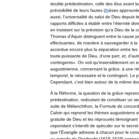
double
prédestination
,
celle
des
élus
avant
la
prévisibilité
de
leurs
fautes
(
th
èses
approuvé
aussi
,
l
’
universalité
du
salut
de
Dieu
depuis
l
rapports
difficiles
à
établir
entre
l
’
éternité
divi
en
insistant
sur
la
prévision
qu
’
a
Dieu
de
la
c
Thomas
d
’
Aquin
distinguent
entre
la
cause
p
effectuantes
,
de
manière
à
sauvegarder
à
la
accentue
encore
plus
la
séparation
entre
les
toute
-
puissante
de
Dieu
,
d
’
une
part
,
et
,
d
’
aut
contingents
».
On
voit
qu
’
insensiblement
on
e
augustinienne
,
concernant
la
grâce
,
à
une
ré
temporel
,
le
nécessaire
et
le
contingent
.
Le
p
Cependant
,
c
’
est
bien
autour
de
la
même
doc
À
la
Réforme
,
la
question
de
la
grâce
repren
prédestination
,
redoutant
de
constituer
un
se
suite
de
Mélanchthon
,
la
Formule
de
concor
Calvin
qui
reprend
les
thèmes
augustiniens
s
gratuite
de
Dieu
et
les
réprouvés
témoignant
cependant
s
’
interdit
de
spéculer
sur
le
secret
que
l
’
Évangile
adresse
à
chacun
pour
le
conv
au
synode
de
Dordrecht
(
1618
-
1619
)
consac