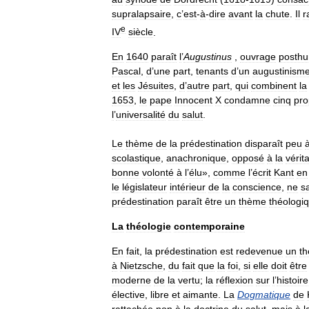
supralapsaire
,
c
’
est
-
à
-
dire
avant
la
chute
.
Il
r
e
IV
siècle
.
En
1640
paraît
l
’
Augustinus
,
ouvrage
posth
Pascal
,
d
’
une
part
,
tenants
d
’
un
augustinism
et
les
Jésuites
,
d
’
autre
part
,
qui
combinent
la
1653
,
le
pape
Innocent
X
condamne
cinq
pro
l
’
universalité
du
salut
.
Le
thème
de
la
prédestination
disparaît
peu
scolastique
,
anachronique
,
opposé
à
la
vérit
bonne
volonté
à
l
’
élu
»,
comme
l
’
écrit
Kant
en
le
législateur
intérieur
de
la
conscience
,
ne
s
prédestination
paraît
être
un
thème
théologi
La
théologie
contemporaine
En
fait
,
la
prédestination
est
redevenue
un
t
à
Nietzsche
,
du
fait
que
la
foi
,
si
elle
doit
être
moderne
de
la
vertu
;
la
réflexion
sur
l
’
histoire
élective
,
libre
et
aimante
.
La
Dogmatique
de
rattachée
non
à
la
doctrine
du
salut
,
mais
à
l